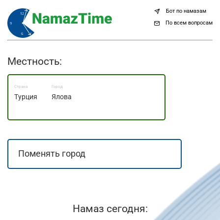
Бот по намазам
По всем вопросам
Местность:
Страна
Город
Турция
Ялова
Намаз сегодня: