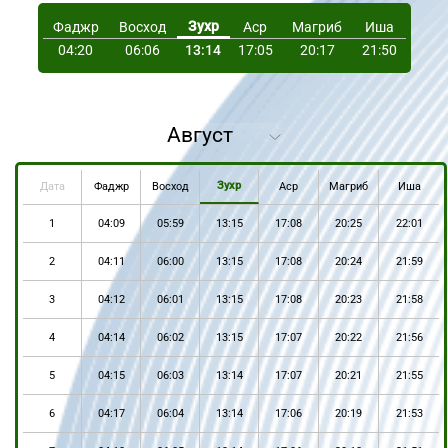
Зухр
Фаджр
Восход
Аср
Магриб
Иша
04:20
06:06
13:14
17:05
20:17
21:50
Зухр
Дата
Фаджр
Восход
Аср
Магриб
Иша
1
04:09
05:59
13:15
17:08
20:25
22:01
2
04:11
06:00
13:15
17:08
20:24
21:59
3
04:12
06:01
13:15
17:08
20:23
21:58
4
04:14
06:02
13:15
17:07
20:22
21:56
5
04:15
06:03
13:14
17:07
20:21
21:55
6
04:17
06:04
13:14
17:06
20:19
21:53