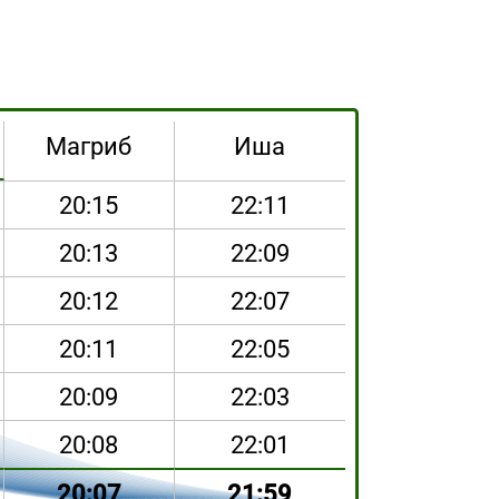
Магриб
Иша
20:15
22:11
20:13
22:09
20:12
22:07
20:11
22:05
20:09
22:03
20:08
22:01
20:07
21:59