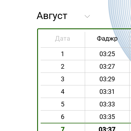
Дата
Фаджр
1
03:25
2
03:27
3
03:29
4
03:31
5
03:33
6
03:35
7
03:37