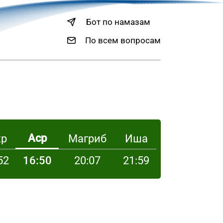
Бот по намазам
По всем вопросам
Аср
хр
Магриб
Иша
52
16:50
20:07
21:59