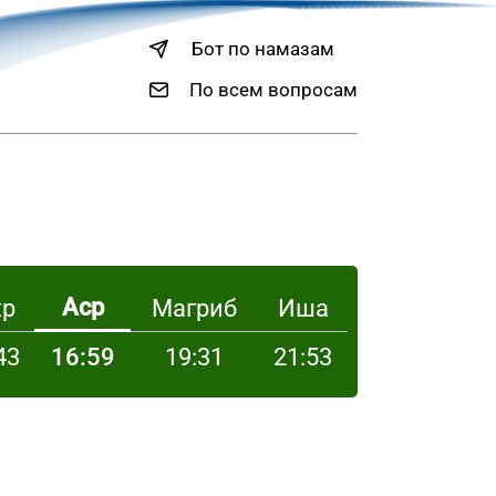
Бот по намазам
По всем вопросам
Аср
хр
Магриб
Иша
43
16:59
19:31
21:53