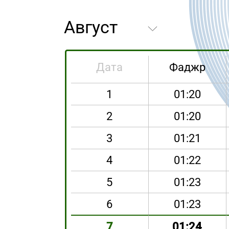
Дата
Фаджр
1
01:20
2
01:20
3
01:21
4
01:22
5
01:23
6
01:23
7
01:24