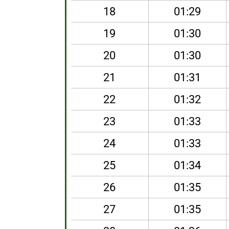
18
01:29
19
01:30
20
01:30
21
01:31
22
01:32
23
01:33
24
01:33
25
01:34
26
01:35
27
01:35