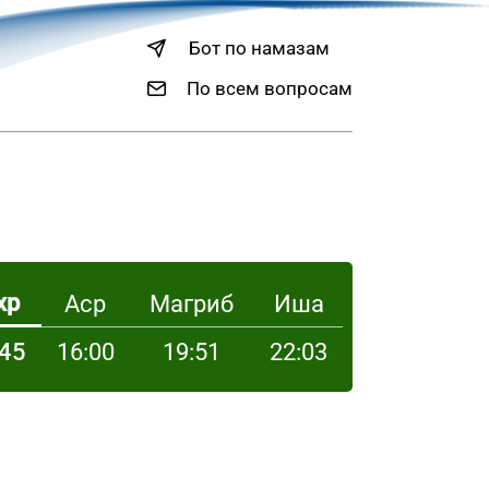
Бот по намазам
По всем вопросам
хр
Аср
Магриб
Иша
:45
16:00
19:51
22:03