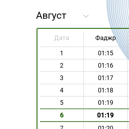
Дата
Фаджр
1
01:15
2
01:16
3
01:17
4
01:18
5
01:19
6
01:19
7
01:20