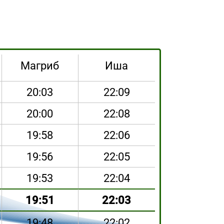
Магриб
Иша
20:03
22:09
20:00
22:08
19:58
22:06
19:56
22:05
19:53
22:04
19:51
22:03
19:48
22:02