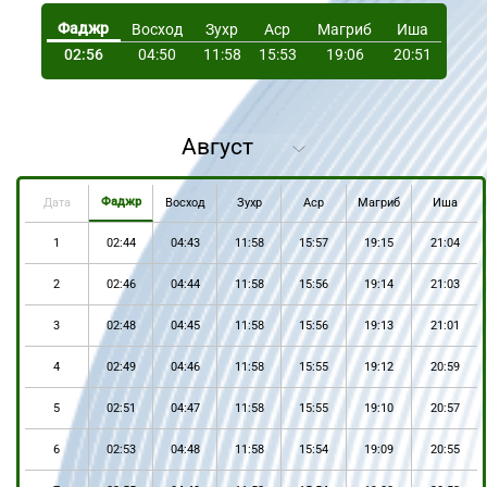
Фаджр
Восход
Зухр
Аср
Магриб
Иша
02:56
04:50
11:58
15:53
19:06
20:51
Фаджр
Дата
Восход
Зухр
Аср
Магриб
Иша
1
02:44
04:43
11:58
15:57
19:15
21:04
2
02:46
04:44
11:58
15:56
19:14
21:03
3
02:48
04:45
11:58
15:56
19:13
21:01
4
02:49
04:46
11:58
15:55
19:12
20:59
5
02:51
04:47
11:58
15:55
19:10
20:57
6
02:53
04:48
11:58
15:54
19:09
20:55