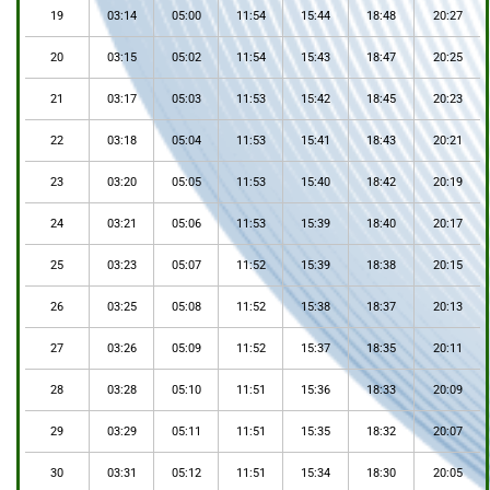
19
03:14
05:00
11:54
15:44
18:48
20:27
20
03:15
05:02
11:54
15:43
18:47
20:25
21
03:17
05:03
11:53
15:42
18:45
20:23
22
03:18
05:04
11:53
15:41
18:43
20:21
23
03:20
05:05
11:53
15:40
18:42
20:19
24
03:21
05:06
11:53
15:39
18:40
20:17
25
03:23
05:07
11:52
15:39
18:38
20:15
26
03:25
05:08
11:52
15:38
18:37
20:13
27
03:26
05:09
11:52
15:37
18:35
20:11
28
03:28
05:10
11:51
15:36
18:33
20:09
29
03:29
05:11
11:51
15:35
18:32
20:07
30
03:31
05:12
11:51
15:34
18:30
20:05