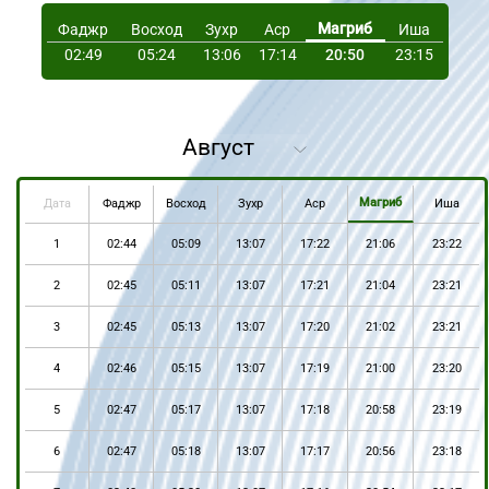
Магриб
Фаджр
Восход
Зухр
Аср
Иша
02:49
05:24
13:06
17:14
20:50
23:15
Магриб
Дата
Фаджр
Восход
Зухр
Аср
Иша
1
02:44
05:09
13:07
17:22
21:06
23:22
2
02:45
05:11
13:07
17:21
21:04
23:21
3
02:45
05:13
13:07
17:20
21:02
23:21
4
02:46
05:15
13:07
17:19
21:00
23:20
5
02:47
05:17
13:07
17:18
20:58
23:19
6
02:47
05:18
13:07
17:17
20:56
23:18