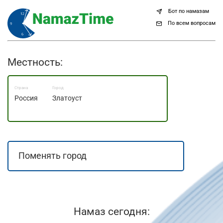
Бот по намазам
По всем вопросам
Местность:
Страна
Город
Россия
Златоуст
Намаз сегодня: