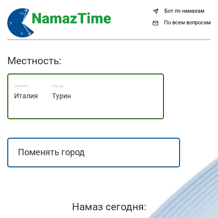
Бот по намазам
По всем вопросам
Местность:
Страна
Город
Италия
Турин
Намаз сегодня: