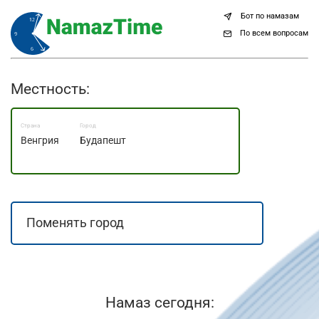
Бот по намазам
По всем вопросам
Местность:
Страна
Город
Венгрия
Будапешт
Намаз сегодня: