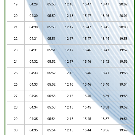
19
04:29
05:50
12:18
15:47
18:47
20:02
20
04:30
05:50
12:18
15:47
18:46
20:01
21
04:30
05:50
12:17
15:47
18:45
20:00
22
04:31
05:51
12:17
15:47
18:44
19:58
23
04:31
05:51
12:17
15:46
18:43
19:57
24
04:32
05:52
12:17
15:46
18:42
19:56
25
04:33
05:52
12:16
15:46
18:41
19:55
26
04:33
05:52
12:16
15:46
18:40
19:54
27
04:34
05:53
12:16
15:45
18:39
19:53
28
04:34
05:53
12:15
15:45
18:38
19:52
29
04:35
05:54
12:15
15:45
18:37
19:51
30
04:35
05:54
12:15
15:44
18:36
19:49