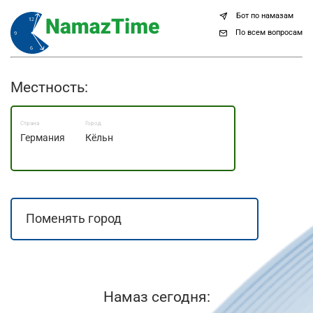
Бот по намазам
По всем вопросам
Местность:
Страна
Город
Германия
Кёльн
Намаз сегодня: