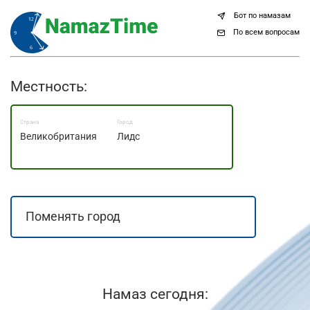
Бот по намазам
По всем вопросам
Местность:
Страна
Город
Великобритания
Лидс
Намаз сегодня: