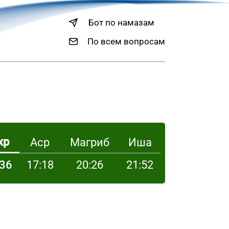
Бот по намазам
По всем вопросам
хр
Аср
Магриб
Иша
:36
17:18
20:26
21:52