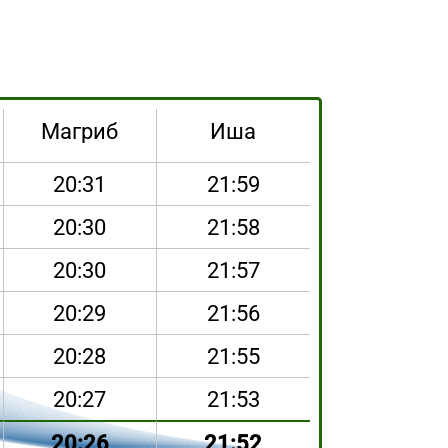
Магриб
Иша
20:31
21:59
20:30
21:58
20:30
21:57
20:29
21:56
20:28
21:55
20:27
21:53
20:26
21:52