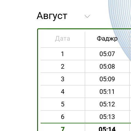
Дата
Фаджр
1
05:07
2
05:08
3
05:09
4
05:11
5
05:12
6
05:13
7
05:14