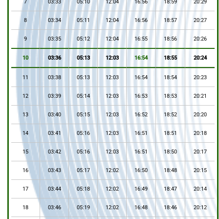
7
03:33
05:10
12:04
16:56
18:59
20:29
8
03:34
05:11
12:04
16:56
18:57
20:27
9
03:35
05:12
12:04
16:55
18:56
20:26
10
03:36
05:13
12:03
16:54
18:55
20:24
11
03:38
05:13
12:03
16:54
18:54
20:23
12
03:39
05:14
12:03
16:53
18:53
20:21
13
03:40
05:15
12:03
16:52
18:52
20:20
14
03:41
05:16
12:03
16:51
18:51
20:18
15
03:42
05:16
12:03
16:51
18:50
20:17
16
03:43
05:17
12:02
16:50
18:48
20:15
17
03:44
05:18
12:02
16:49
18:47
20:14
18
03:46
05:19
12:02
16:48
18:46
20:12