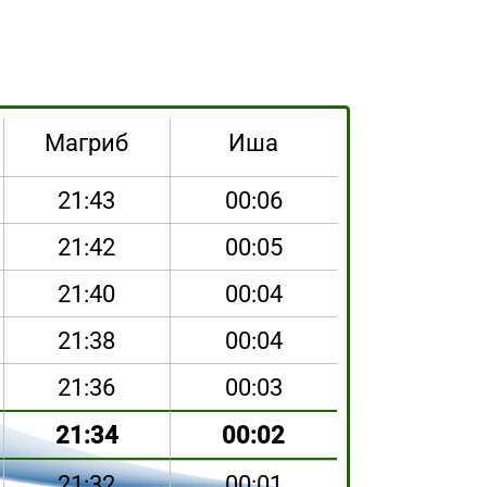
Магриб
Иша
21:43
00:06
21:42
00:05
21:40
00:04
21:38
00:04
21:36
00:03
21:34
00:02
21:32
00:01