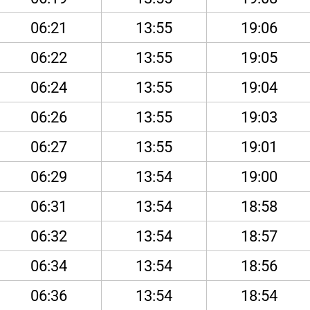
06:21
13:55
19:06
06:22
13:55
19:05
06:24
13:55
19:04
06:26
13:55
19:03
06:27
13:55
19:01
06:29
13:54
19:00
06:31
13:54
18:58
06:32
13:54
18:57
06:34
13:54
18:56
06:36
13:54
18:54