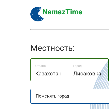
Местность:
Страна
Город
Казахстан
Лисаковка