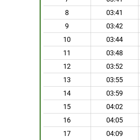
8
03:41
9
03:42
10
03:44
11
03:48
12
03:52
13
03:55
14
03:59
15
04:02
16
04:05
17
04:09