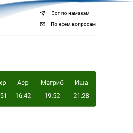
Бот по намазам
По всем вопросам
хр
Аср
Магриб
Иша
:51
16:42
19:52
21:28