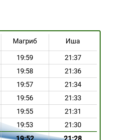
Магриб
Иша
19:59
21:37
19:58
21:36
19:57
21:34
19:56
21:33
19:55
21:31
19:53
21:30
19:52
21:28