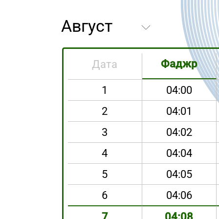
Фаджр
Дата
1
04:00
2
04:01
3
04:02
4
04:04
5
04:05
6
04:06
7
04:08