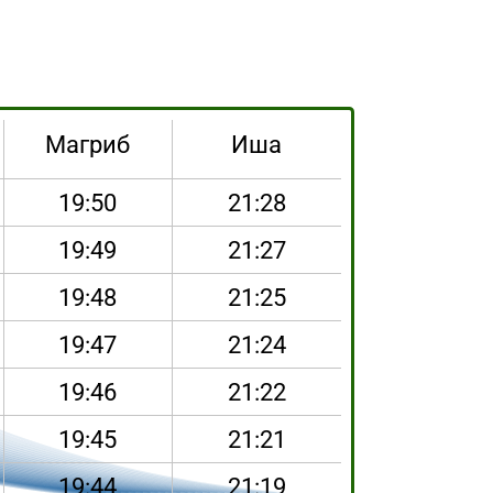
Магриб
Иша
19:50
21:28
19:49
21:27
19:48
21:25
19:47
21:24
19:46
21:22
19:45
21:21
19:44
21:19