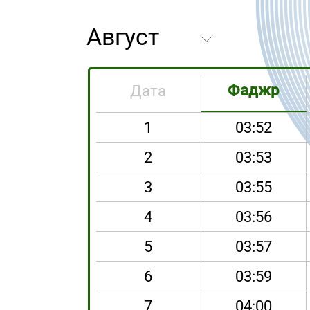
Фаджр
Дата
1
03:52
2
03:53
3
03:55
4
03:56
5
03:57
6
03:59
7
04:00