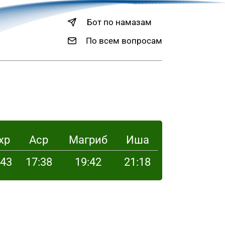
Бот по намазам
По всем вопросам
хр
Аср
Магриб
Иша
:43
17:38
19:42
21:18