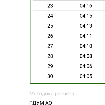
23
04:16
24
04:15
25
04:13
26
04:11
27
04:10
28
04:08
29
04:06
30
04:05
Методика расчета:
РДУМ АО