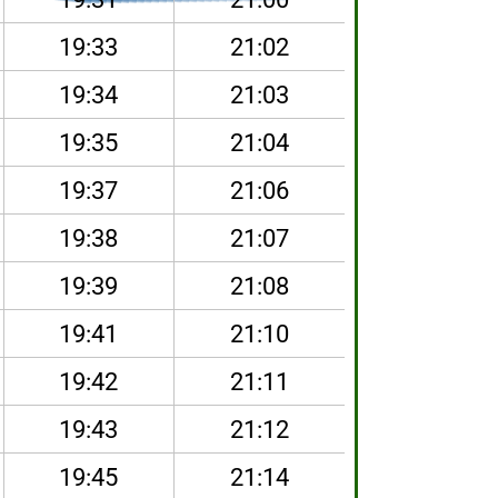
19:33
21:02
19:34
21:03
19:35
21:04
19:37
21:06
19:38
21:07
19:39
21:08
19:41
21:10
19:42
21:11
19:43
21:12
19:45
21:14