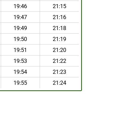
19:46
21:15
19:47
21:16
19:49
21:18
19:50
21:19
19:51
21:20
19:53
21:22
19:54
21:23
19:55
21:24