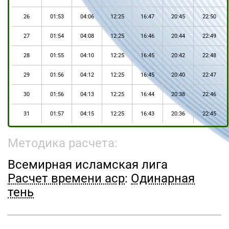
26
01:53
04:06
12:25
16:47
20:45
22:50
27
01:54
04:08
12:25
16:46
20:44
22:49
28
01:55
04:10
12:25
16:45
20:42
22:48
29
01:56
04:12
12:25
16:45
20:40
22:47
30
01:56
04:13
12:25
16:44
20:38
22:46
31
01:57
04:15
12:25
16:43
20:36
22:45
Методика расчета:
Всемирная исламская лига
Расчет времени аср
:
Одинарная
тень