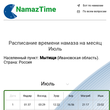
Бот по намазам
По всем вопросам
Расписание времени намаза на месяц
Июль
Населенный пункт:
Мытищи
(Ивановская область).
Страна: Россия
Дата
Фаджр
Восход
Зухр
Аср
Магриб
Иша
1
01:37
03:29
12:22
16:56
21:17
23:02