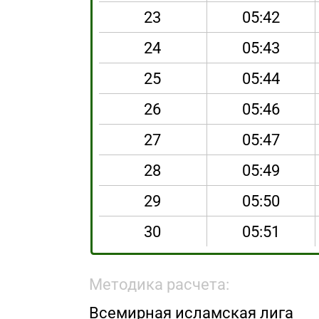
23
05:42
24
05:43
25
05:44
26
05:46
27
05:47
28
05:49
29
05:50
30
05:51
Методика расчета:
Всемирная исламская лига