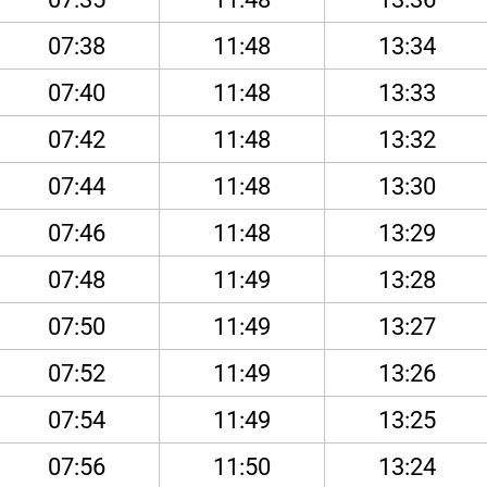
07:38
11:48
13:34
07:40
11:48
13:33
07:42
11:48
13:32
07:44
11:48
13:30
07:46
11:48
13:29
07:48
11:49
13:28
07:50
11:49
13:27
07:52
11:49
13:26
07:54
11:49
13:25
07:56
11:50
13:24