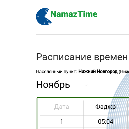
Расписание времен
Населенный пункт:
Нижний Новгород
(Ниж
Дата
Фаджр
1
05:04