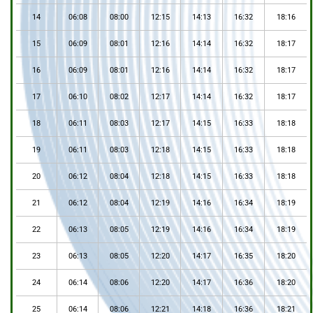
14
06:08
08:00
12:15
14:13
16:32
18:16
15
06:09
08:01
12:16
14:14
16:32
18:17
16
06:09
08:01
12:16
14:14
16:32
18:17
17
06:10
08:02
12:17
14:14
16:32
18:17
18
06:11
08:03
12:17
14:15
16:33
18:18
19
06:11
08:03
12:18
14:15
16:33
18:18
20
06:12
08:04
12:18
14:15
16:33
18:18
21
06:12
08:04
12:19
14:16
16:34
18:19
22
06:13
08:05
12:19
14:16
16:34
18:19
23
06:13
08:05
12:20
14:17
16:35
18:20
24
06:14
08:06
12:20
14:17
16:36
18:20
25
06:14
08:06
12:21
14:18
16:36
18:21