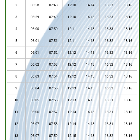
2
05:58
07:48
12:10
14:14
16:33
18:16
3
05:59
07:49
12:10
14:13
16:33
18:16
4
06:00
07:50
12:11
14:13
16:33
18:16
5
06:01
07:51
12:11
14:13
16:32
18:16
6
06:01
07:52
12:12
14:13
16:32
18:16
7
06:02
07:53
12:12
14:13
16:32
18:16
8
06:03
07:54
12:12
14:13
16:32
18:16
9
06:04
07:55
12:13
14:13
16:32
18:16
10
06:05
07:56
12:13
14:13
16:31
18:16
11
06:06
07:57
12:14
14:13
16:31
18:16
12
06:07
07:58
12:14
14:13
16:31
18:16
13
06:07
07:59
12:15
14:13
16:32
18:16