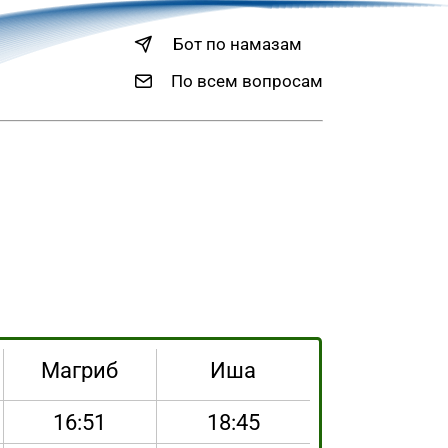
Бот по намазам
По всем вопросам
Магриб
Иша
16:51
18:45