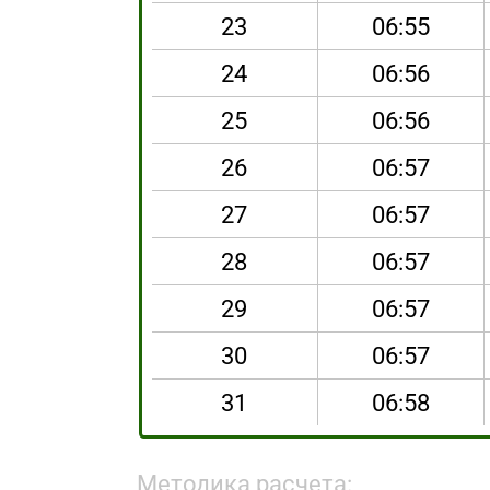
23
06:55
24
06:56
25
06:56
26
06:57
27
06:57
28
06:57
29
06:57
30
06:57
31
06:58
Методика расчета: