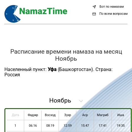
Бот по намазам
По всем вопросам
Расписание времени намаза на месяц
Ноябрь
Населенный пункт:
Уфа
(Башкортостан). Страна:
Россия
Дата
Фаджр
Восход
Зухр
Аср
Магриб
Иша
1
06:16
08:19
12:59
15:47
17:41
19:35