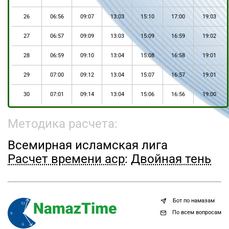
26
06:56
09:07
13:03
15:10
17:00
19:03
27
06:57
09:09
13:03
15:09
16:59
19:02
28
06:59
09:10
13:04
15:08
16:58
19:01
29
07:00
09:12
13:04
15:07
16:57
19:01
30
07:01
09:14
13:04
15:06
16:56
19:00
Методика расчета:
Всемирная исламская лига
Расчет времени аср
:
Двойная тень
Бот по намазам
По всем вопросам