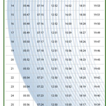
14
05:46
07:14
12:52
16:02
18:31
19:53
15
05:47
07:15
12:52
16:01
18:30
19:51
16
05:48
07:16
12:52
16:00
18:28
19:50
17
05:49
07:17
12:51
15:59
18:27
19:49
18
05:50
07:17
12:51
15:57
18:26
19:47
19
05:51
07:18
12:51
15:56
18:24
19:46
20
05:52
07:19
12:51
15:55
18:23
19:45
21
05:53
07:20
12:51
15:54
18:22
19:43
22
05:54
07:21
12:50
15:53
18:20
19:42
23
05:54
07:22
12:50
15:52
18:19
19:41
24
05:55
07:23
12:50
15:51
18:18
19:40
25
05:56
07:24
12:50
15:50
18:17
19:39